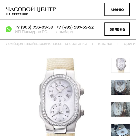
меню
+7 (903) 793-09-59
+7 (495) 997-55-52
заявка
ИП Пасмуров Г.С.
ломбард
ломбард швейцарских часов на сретенке
каталог
ориги