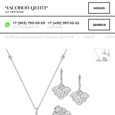
меню
+7 (903) 793-09-59
+7 (495) 997-55-52
заявка
ИП Пасмуров Г.С.
ломбард
ломбард швейцарских часов на сретенке
каталог
ювели