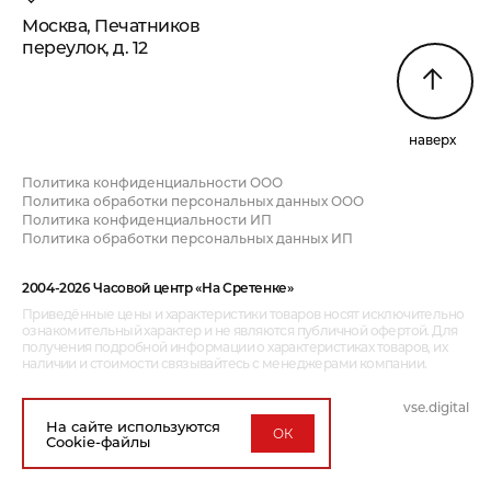
Москва, Печатников
переулок, д. 12
наверх
Политика конфиденциальности ООО
Политика обработки персональных данных ООО
Политика конфиденциальности ИП
Политика обработки персональных данных ИП
2004-2026 Часовой центр «На Сретенке»
Приведённые цены и характеристики товаров носят исключительно
ознакомительный характер и не являются публичной офертой. Для
получения подробной информации о характеристиках товаров, их
наличии и стоимости связывайтесь с менеджерами компании.
vse.digital
дизайн и разработка:
На сайте используются
ОК
Cookie-файлы