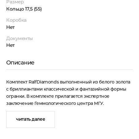
Размер
Кольцо 17,5 (55)
Коробка
Нет
Документы
Нет
Описание
Комплект RalfDiamonds выполненный из белого золота
с бриллиантами классической и фантазийной формы
огранки. В комплекте прилагается экспертное
заключение Геммологического центра МГУ.
Подвеска (колье) из белого золота 750 пробы с 63
читать далее
природными бриллиантами классической формы
огранки "Кр-57" общей массой 0,50 ct. Цвет 3-4. Чистота
4-6. 11 бриллиантов формы огранки "Багет" общей