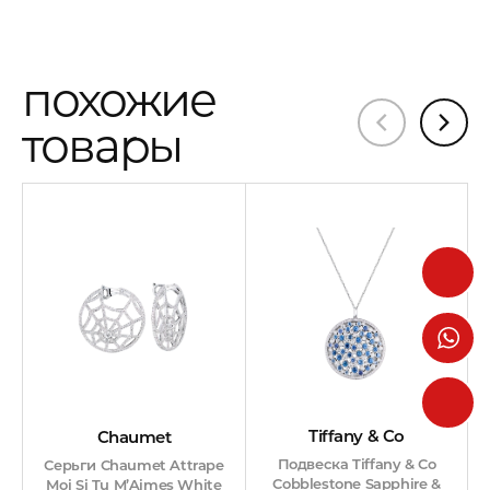
массой 0,37 ct. Цвет 3-4. Чистота 4-6. Размер подвески 20
х 22 мм. Длина цепочки - 46 см. Вес - 5,38 гр.
похожие
Серьги из белого золота 750 пробы с 126 природными
бриллиантами классической формы огранки "Кр-57"
товары
общей массой 0,70 ct. Цвет 3-4. Чистота 4-6. 22
бриллианта формы огранки "Багет" общей массой 0,81 ct.
Цвет 3-4. Чистота 4-6. Размер сережек 28 х 20 мм. Вес -
6,97 гр.
Кольцо из белого золота 750 пробы с 104 природными
бриллиантами классической формы огранки "Кр-57"
общей массой 0,55 ct. Цвет 3-4. Чистота 4-6. 16
бриллиантов формы огранки "Багет" общей массой 0,84
ct. Цвет 3-4. Чистота 4-6. Размер кольца - 17,5 (55). Вес - 7,81
гр.
Tiffany & Co
Chaumet
Подвеска Tiffany & Co
Серьги Chaumet Attrape
Cobblestone Sapphire &
Moi Si Tu M’Aimes White