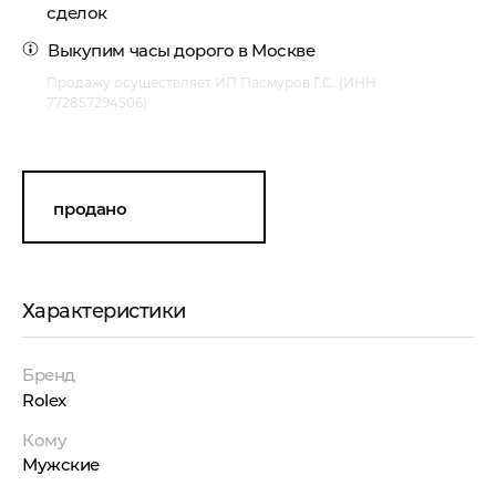
сделок
Выкупим часы дорого
в Москве
Продажу осуществляет ИП Пасмуров Г.С. (ИНН
772857294506)
продано
Характеристики
Бренд
Rolex
Кому
Мужские