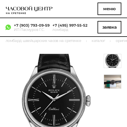
меню
+7 (903) 793-09-59
+7 (495) 997-55-52
заявка
ИП Пасмуров Г.С.
ломбард
ломбард швейцарских часов на сретенке
каталог
ориги