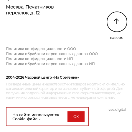
Москва, Печатников
переулок, д. 12
наверх
Политика конфиденциальности ООО
Политика обработки персональных данных ООО
Политика конфиденциальности ИП
Политика обработки персональных данных ИП
2004-2026 Часовой центр «На Сретенке»
Приведённые цены и характеристики товаров носят исключительно
ознакомительный характер и не являются публичной офертой. Для
получения подробной информации о характеристиках товаров, их
наличии и стоимости связывайтесь с менеджерами компании.
vse.digital
дизайн и разработка:
На сайте используются
ОК
Cookie-файлы