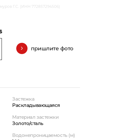
уров Г.С. (ИНН 772857294506)
$
пришлите фото
Застежка
Раскладывающаяся
Материал застежки
Золото/сталь
Водонепроницаемость (м)