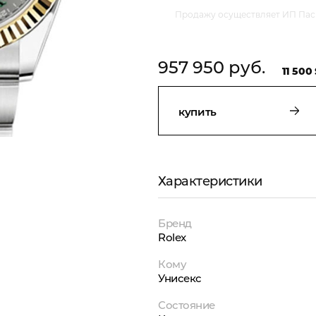
Продажу осуществляет ИП Пасм
957 950 руб.
11 500 
купить
Характеристики
Бренд
Rolex
Кому
Унисекс
Состояние