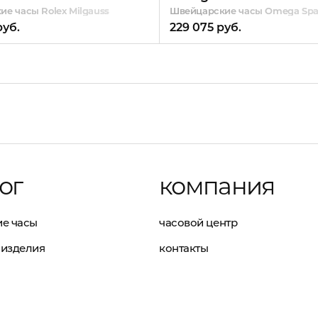
е часы Rolex Milgauss
Швейцарские часы Omega Spa
руб.
229 075 руб.
ог
компания
е часы
часовой центр
изделия
контакты