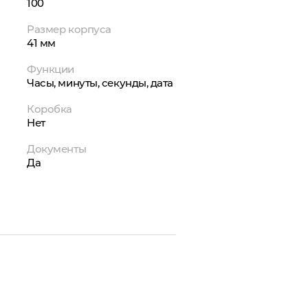
100
Размер корпуса
41 мм
Функции
Часы, минуты, секунды, дата
Коробка
Нет
Документы
Да