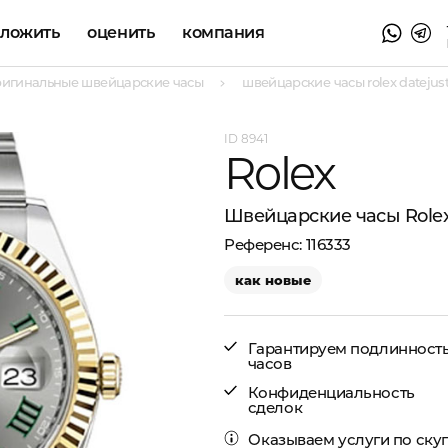
аложить
оценить
компания
ригинальные швейцарские часы
швейцарские часы rolex datejust
8941
Rolex
Швейцарские часы Rolex
116333
как новые
Гарантируем подлинност
часов
Конфиденциальность
сделок
Оказываем услуги по
ску