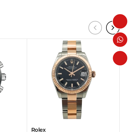
Rolex
Ch