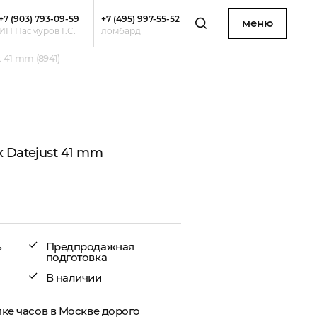
+7 (903) 793-09-59
+7 (495) 997-55-52
меню
ИП Пасмуров Г.С.
ломбард
 41 mm (8941)
 Datejust 41 mm
ь
Предпродажная
подготовка
В наличии
пке часов в Москве дорого