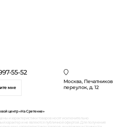
 997-55-52
Москва, Печатников
переулок, д. 12
ите мне
овой центр «На Сретенке»
ены и характеристики товаров носят исключительно
ый характер и не являются публичной офертой. Для получения
рмации о характеристиках товаров, их наличии и стоимости