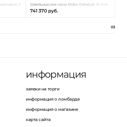
cemaster Z‑33
Швейцарские часы Rolex Datejust 31 mm
Шве
741 370 руб.
495
03
информация
заявки на торги
информация о ломбарде
информация о магазине
карта сайта