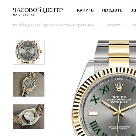
купить
продать
з
ломбард швейцарских часов на сретенке
каталог
о