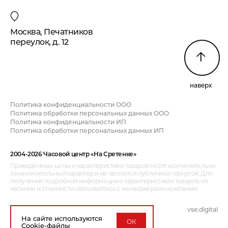
Москва, Печатников
переулок, д. 12
наверх
Политика конфиденциальности ООО
Политика обработки персональных данных ООО
Политика конфиденциальности ИП
Политика обработки персональных данных ИП
2004-2026 Часовой центр «На Сретенке»
Приведённые цены и характеристики товаров носят исключительно
ознакомительный характер и не являются публичной офертой. Для
получения подробной информации о характеристиках товаров, их
наличии и стоимости связывайтесь с менеджерами компании.
vse.digital
дизайн и разработка:
На сайте используются
ОК
Cookie-файлы