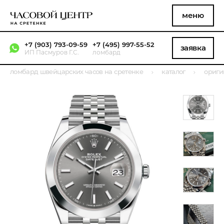
меню
+7 (903) 793-09-59
+7 (495) 997-55-52
заявка
ИП Пасмуров Г.С.
ломбард
ломбард швейцарских часов на сретенке
каталог
ориги