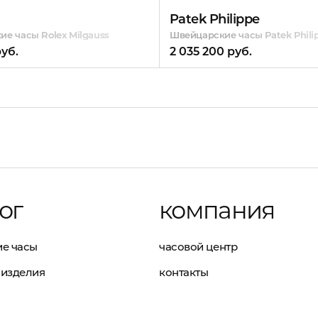
Patek Philippe
е часы Rolex Milgauss
Швейцарские часы Patek Phili
руб.
2 035 200 руб.
ог
компания
е часы
часовой центр
изделия
контакты