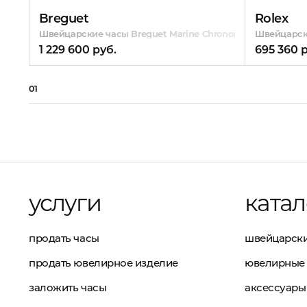
Breguet
Rolex
Швейцарские часы Breguet Marine Chronograph
Швейцарски
1 229 600 руб.
695 360 
01
услуги
катал
продать часы
швейцарски
продать ювелирное изделие
ювелирные 
заложить часы
аксессуары