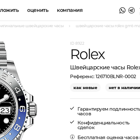
аложить
оценить
компания
ригинальные швейцарские часы
швейцарские часы rolex gmt-mast
8922
Rolex
Швейцарские часы Role
126710BLNR-0002
как новые
нет в наличи
Гарантируем подлинност
часов
Конфиденциальность
сделок
Бесплатная
оценка часов 