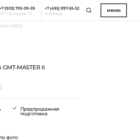
+7 (903) 793-09-59
+7 (495) 997-55-52
меню
ИП Пасмуров Г.С.
ломбард
er ii (8922)
x GMT-MASTER II
и
ь
Предпродажная
подготовка
по фото