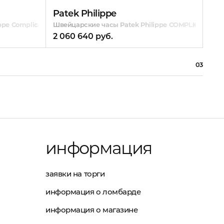
Patek Philippe
Ro
ppe Complicated
Швейцарские часы Patek Philippe COMPLICATED 
Шве
2 060 640 руб.
754
03
информация
заявки на торги
информация о ломбарде
информация о магазине