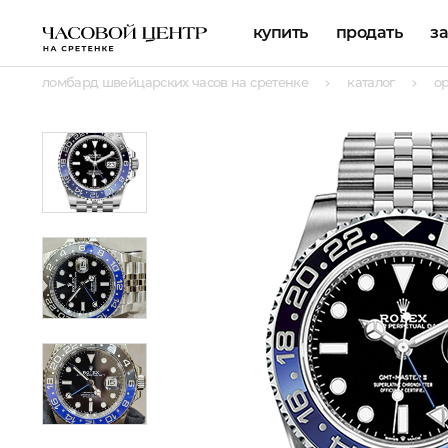
купить
продать
з
ломбард швейцарских часов на сретенке
каталог
о