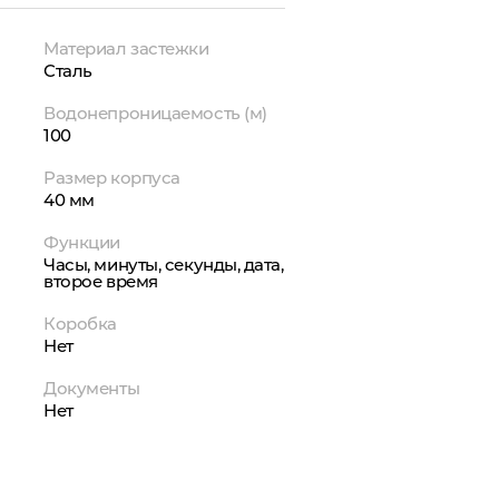
Материал застежки
Сталь
Водонепроницаемость (м)
100
Размер корпуса
40 мм
Функции
Часы, минуты, секунды, дата,
второе время
Коробка
Нет
Документы
Нет