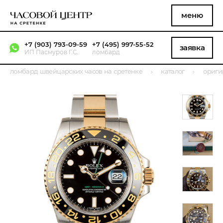
меню
+7 (903) 793-09-59
+7 (495) 997-55-52
заявка
ИП Пасмуров Г.С.
ломбард
ломбард швейцарских часов на сретенке
каталог
ориги