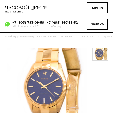
меню
+7 (903) 793-09-59
+7 (495) 997-55-52
заявка
ИП Пасмуров Г.С.
ломбард
ломбард швейцарских часов на сретенке
каталог
ориги