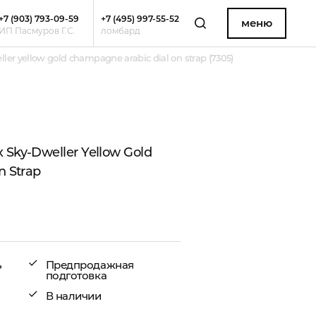
+7 (903) 793-09-59
+7 (495) 997-55-52
меню
ИП Пасмуров Г.С.
ломбард
er yellow gold champagne arabic dial on strap (7305)
Sky-Dweller Yellow Gold
n Strap
ь
Предпродажная
подготовка
В наличии