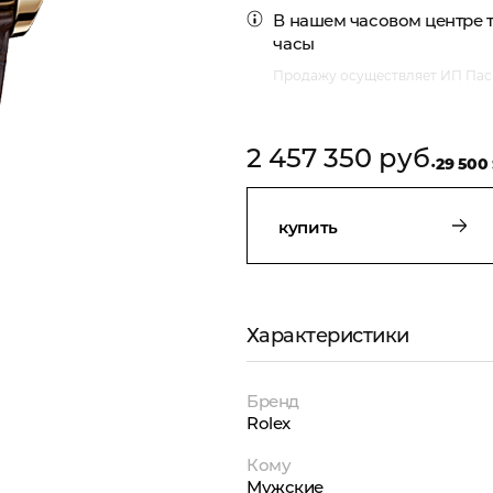
В нашем часовом центре
часы
Продажу осуществляет ИП Пасм
2 457 350 руб.
29 500
купить
Характеристики
Бренд
Rolex
Кому
Мужские