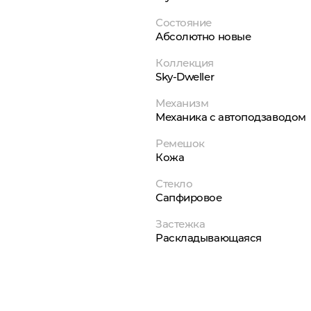
Состояние
Абсолютно новые
Коллекция
Sky-Dweller
Механизм
Механика с автоподзаводом
Ремешок
Кожа
Стекло
Сапфировое
Застежка
Раскладывающаяся