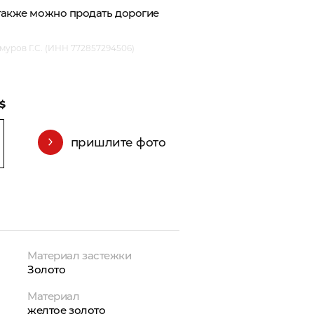
 также можно
продать дорогие
уров Г.С. (ИНН 772857294506)
 $
пришлите фото
Материал застежки
Золото
Материал
желтое золото