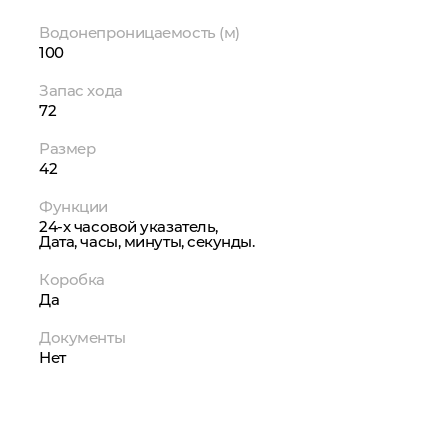
Водонепроницаемость (м)
100
Запас хода
72
Размер
42
Функции
24-х часовой указатель,
Дата, часы, минуты, секунды.
Коробка
Да
Документы
Нет