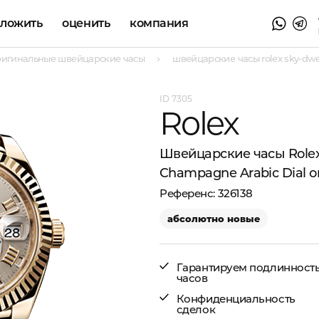
аложить
оценить
компания
ригинальные швейцарские часы
швейцарские часы rolex sky-dwell
7305
Rolex
Швейцарские часы Rolex 
Champagne Arabic Dial o
326138
абсолютно новые
Гарантируем подлинност
часов
Конфиденциальность
сделок