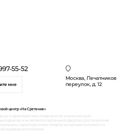
 997-55-52
Москва, Печатников
переулок, д. 12
ите мне
овой центр «На Сретенке»
ены и характеристики товаров носят исключительно
ый характер и не являются публичной офертой. Для получения
рмации о характеристиках товаров, их наличии и стоимости
с менеджерами компании.