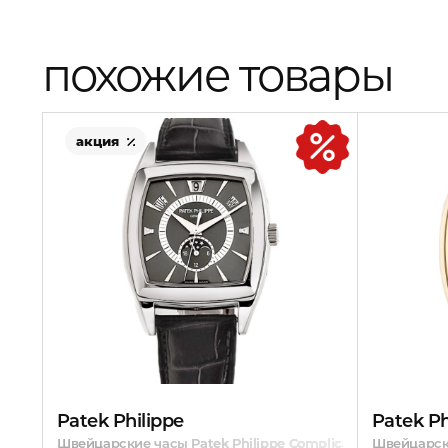
похожие товары
акция
Patek Philippe
Patek Ph
Швейцарские часы Patek Philippe Complicated
Швейцарски