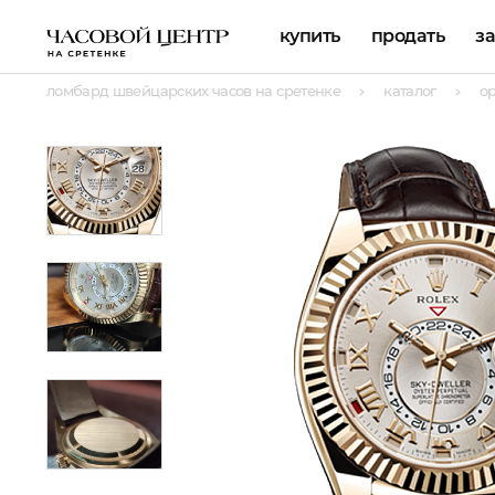
купить
продать
з
ломбард швейцарских часов на сретенке
каталог
о