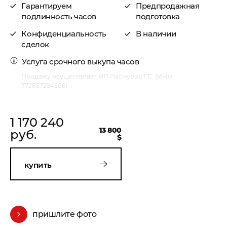
Гарантируем
Предпродажная
подлинность часов
подготовка
Конфиденциальность
В наличии
сделок
Услуга
срочного выкупа часов
Продажу осуществляет ИП Пасмуров Г.С. (ИНН
772857294506)
1 170 240
13 800
руб.
$
купить
пришлите фото