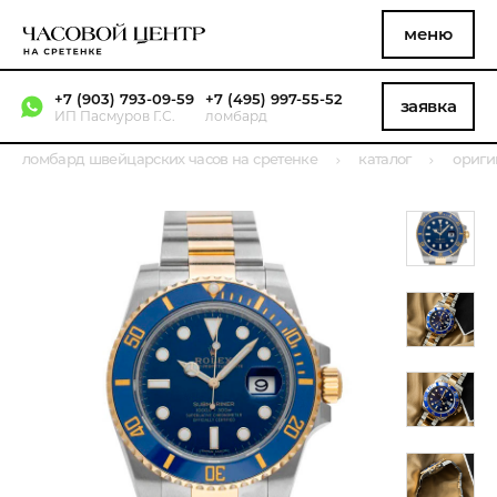
меню
+7 (903) 793-09-59
+7 (495) 997-55-52
заявка
ИП Пасмуров Г.С.
ломбард
ломбард швейцарских часов на сретенке
каталог
ориги