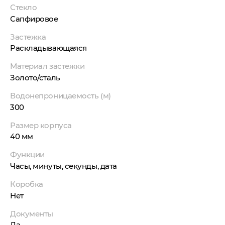
Стекло
Сапфировое
Застежка
Раскладывающаяся
Материал застежки
Золото/сталь
Водонепроницаемость (м)
300
Размер корпуса
40 мм
Функции
Часы, минуты, секунды, дата
Коробка
Нет
Документы
Да