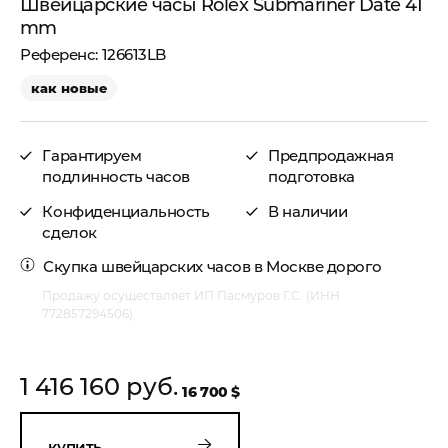
Швейцарские часы Rolex Submariner Date 41
mm
126613LB
как новые
Гарантируем
Предпродажная
подлинность часов
подготовка
Конфиденциальность
В наличии
сделок
Скупка швейцарских часов в Москве
дорого
Продажу осуществляет ИП Пасмуров Г.С. (ИНН
772857294506)
1 416 160 руб.
16 700 $
купить