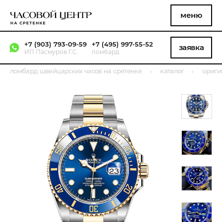
меню
+7 (903) 793-09-59
+7 (495) 997-55-52
заявка
ИП Пасмуров Г.С.
ломбард
ломбард швейцарских часов на сретенке
каталог
ориги