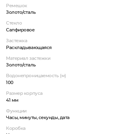
Ремешок
Золото/сталь
Стекло
Сапфировое
Застежка
Раскладывающаяся
Материал застежки
Золото/сталь
Водонепроницаемость (м)
100
Размер корпуса
41 мм
Функции
Часы, минуты, секунды, дата
Коробка