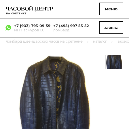
меню
+7 (903) 793-09-59
+7 (495) 997-55-52
заявка
ИП Пасмуров Г.С.
ломбард
ломбард швейцарских часов на сретенке
каталог
аксес