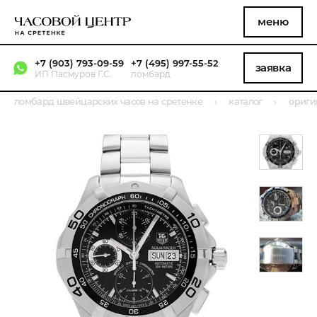
меню
+7 (903) 793-09-59
+7 (495) 997-55-52
заявка
ИП Пасмуров Г.С.
ломбард
ломбард швейцарских часов на сретенке
каталог
ориги