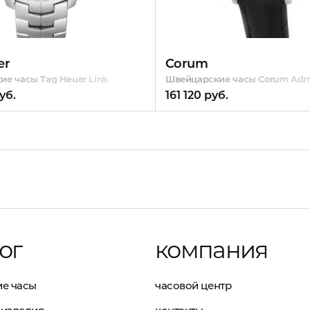
er
Corum
е часы Tag Heuer Link
Швейцарские часы Corum Admi
уб.
161 120 руб.
ог
компания
е часы
часовой центр