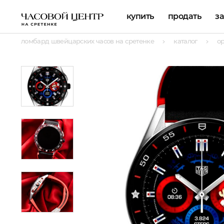
купить
продать
з
ломбард швейцарских часов на сретенке
каталог
о