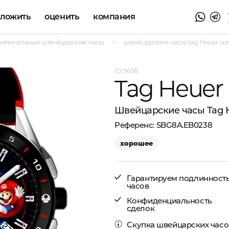
аложить
оценить
компания
ригинальные швейцарские часы
швейцарские часы tag heuer con
9608
Tag Heuer
Швейцарские часы Tag H
SBG8A.EB0238
хорошее
Гарантируем подлинност
часов
Конфиденциальность
сделок
Скупка швейцарских часо