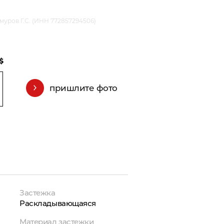
уров Г.С. (ИНН 772857294506)
$
пришлите фото
Застежка
Раскладывающаяся
Материал застежки