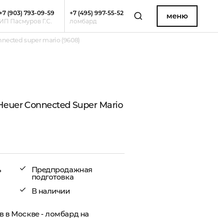
+7 (903) 793-09-59
+7 (495) 997-55-52
меню
ИП Пасмуров Г.С.
ломбард
nected super mario (9608)
euer Connected Super Mario
ь
Предпродажная
подготовка
В наличии
в в Москве
- ломбард на