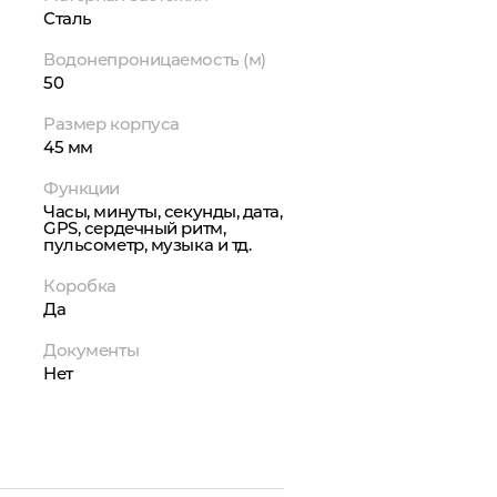
Сталь
Водонепроницаемость (м)
50
Размер корпуса
45 мм
Функции
Часы, минуты, секунды, дата,
GPS, сердечный ритм,
пульсометр, музыка и тд.
Коробка
Да
Документы
Нет