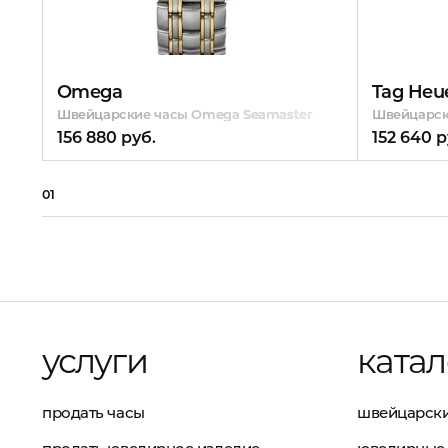
Omega
Tag Heu
Швейцарские часы Omega Seamaster
Швейцарски
156 880 руб.
152 640 р
01
услуги
катал
продать часы
швейцарски