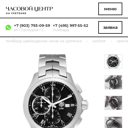
меню
+7 (903) 793-09-59
+7 (495) 997-55-52
заявка
ИП Пасмуров Г.С.
ломбард
ломбард швейцарских часов на сретенке
каталог
ориги