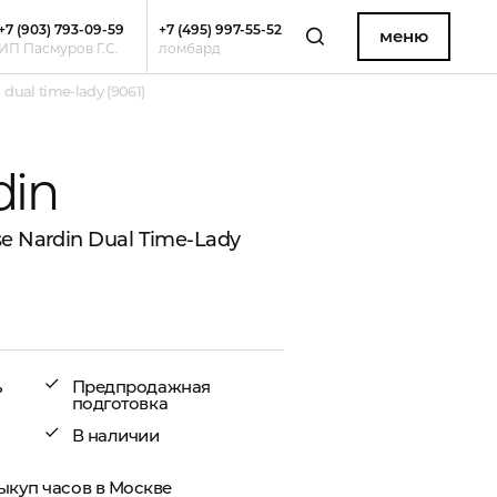
+7 (903) 793-09-59
+7 (495) 997-55-52
меню
ИП Пасмуров Г.С.
ломбард
dual time-lady (9061)
din
e Nardin Dual Time-Lady
ь
Предпродажная
подготовка
В наличии
ыкуп часов в Москве