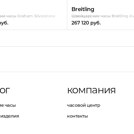
Breitling
r 41 mm
е часы Graham Silverstone
Швейцарские часы Breitling Av
руб.
267 120 руб.
ог
компания
е часы
часовой центр
изделия
контакты