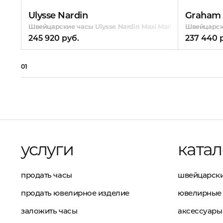
Ulysse Nardin
Graham
Швейцарские часы Ulysse Nardin Maxi Marine Chronomete
Швейцарски
245 920 руб.
237 440 
01
услуги
катал
продать часы
швейцарски
продать ювелирное изделие
ювелирные 
заложить часы
аксессуары