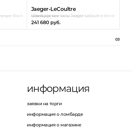
Jaeger-LeCoultre
Wy
enger Blackbird
Швейцарские часы Jaeger-LeCoultre Reverso
Шве
241 680 руб.
241
03
информация
заявки на торги
информация о ломбарде
информация о магазине