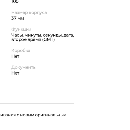
100
Размер корпуса
37 мм
Функции
Часы, минуты, секунды, дата,
второе время (GMT)
Коробка
Нет
Документы
Нет
живания с новым оригинальным