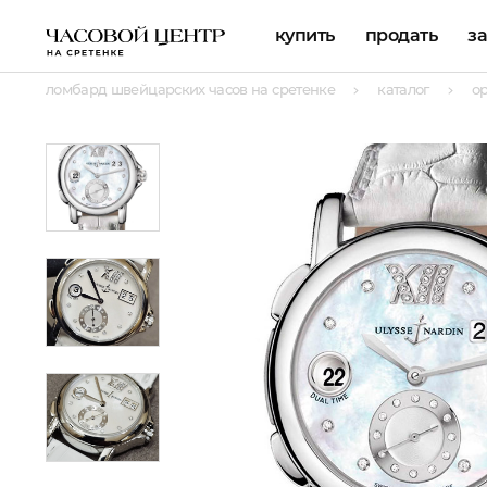
купить
продать
з
ломбард швейцарских часов на сретенке
каталог
о