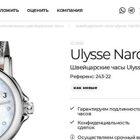
аложить
оценить
компания
ригинальные швейцарские часы
швейцарские часы ulysse nardin 
9061
Ulysse Nar
Швейцарские часы Ulyss
243-22
как новые
Гарантируем подлинност
часов
Конфиденциальность
сделок
Осуществляем
срочный в