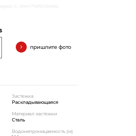
уров Г.С. (ИНН 772857294506)
$
пришлите фото
Застежка
Раскладывающаяся
Материал застежки
Сталь
Водонепроницаемость (м)