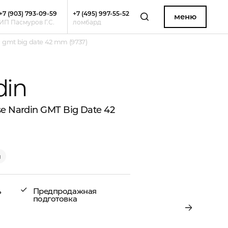
+7 (903) 793-09-59
+7 (495) 997-55-52
меню
ИП Пасмуров Г.С.
ломбард
 gmt big date 42 mm (9737)
din
e Nardin GMT Big Date 42
и
ь
Предпродажная
подготовка