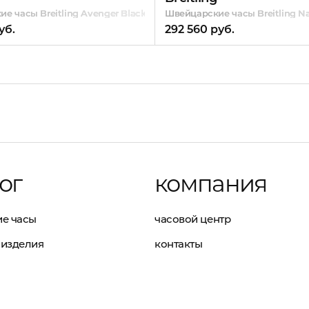
r 41 mm
е часы Breitling Avenger Blackbird
Швейцарские часы Breitling Na
уб.
292 560 руб.
ог
компания
е часы
часовой центр
изделия
контакты