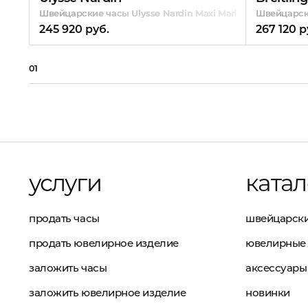
Швейцарские часы Ulysse Nardin Maxi Marine Chronomete
Швейцарски
245 920 руб.
267 120 р
01
услуги
катал
продать часы
швейцарски
продать ювелирное изделие
ювелирные 
заложить часы
аксессуары
заложить ювелирное изделие
новинки