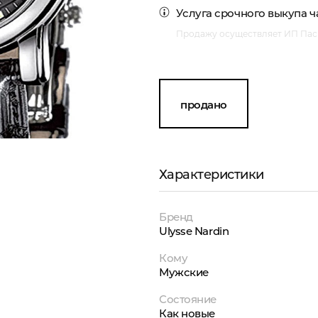
Услуга
срочного выкупа ч
Продажу осуществляет ИП Пасм
продано
Характеристики
Бренд
Ulysse Nardin
Кому
Мужские
Состояние
Как новые