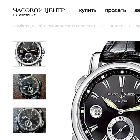
купить
продать
з
ломбард швейцарских часов на сретенке
каталог
о