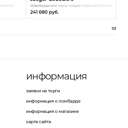
vitimer
Швейцарские часы Jaeger-LeCoultre Reverso
Шве
241 680 руб.
241
03
информация
заявки на торги
информация о ломбарде
информация о магазине
карта сайта