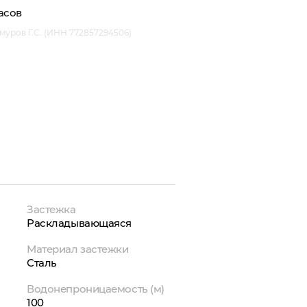
асов
уров Г.С. (ИНН 772857294506)
Застежка
Раскладывающаяся
Материал застежки
Сталь
Водонепроницаемость (м)
100