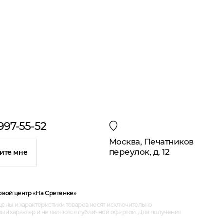
 997-55-52
Москва, Печатников
переулок, д. 12
ите мне
овой центр «На Сретенке»
ены и характеристики товаров носят исключительно
ый характер и не являются публичной офертой. Для получения