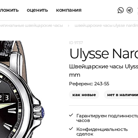
аложить
оценить
компания
ригинальные швейцарские часы
швейцарские часы ulysse nardin
9737
Ulysse Nar
Швейцарские часы Ulyss
mm
243-55
как новые
нет в наличи
Гарантируем подлинност
часов
Конфиденциальность
сделок