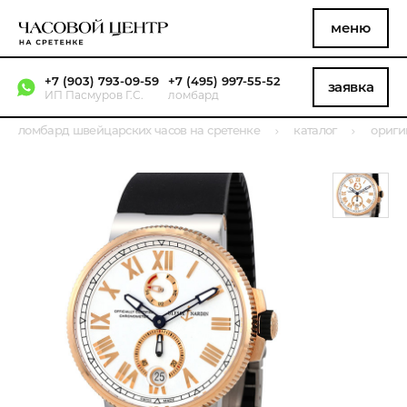
меню
+7 (903) 793-09-59
+7 (495) 997-55-52
заявка
ИП Пасмуров Г.С.
ломбард
ломбард швейцарских часов на сретенке
каталог
ориги