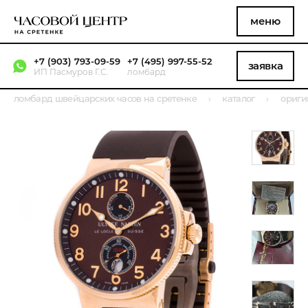
меню
+7 (903) 793-09-59
+7 (495) 997-55-52
заявка
ИП Пасмуров Г.С.
ломбард
ломбард швейцарских часов на сретенке
каталог
ориги