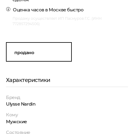
Оценка часов в Москве
быстро
Продажу осуществляет ИП Пасмуров Г.С. (ИНН
772857294506)
продано
Характеристики
Бренд
Ulysse Nardin
Кому
Мужские
Состояние