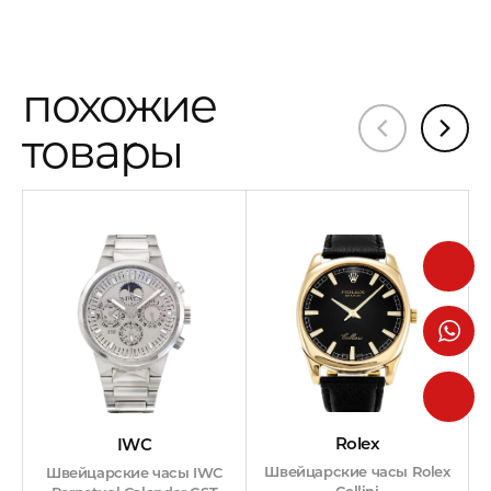
похожие
товары
Rolex
IWC
Швейцарские часы Rolex
Швейцарские часы IWC
Cellini