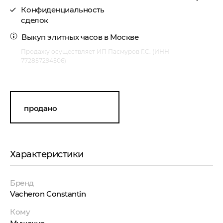
Конфиденциальность
сделок
Выкуп элитных часов
в Москве
Продажу осуществляет ИП Пасмуров Г.С. (ИНН
772857294506)
продано
Характеристики
Бренд
Vacheron Constantin
Кому