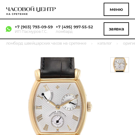
меню
+7 (903) 793-09-59
+7 (495) 997-55-52
заявка
ИП Пасмуров Г.С.
ломбард
ломбард швейцарских часов на сретенке
каталог
ориги