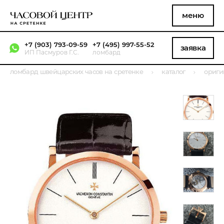
меню
+7 (903) 793-09-59
+7 (495) 997-55-52
заявка
ИП Пасмуров Г.С.
ломбард
ломбард швейцарских часов на сретенке
каталог
ориги