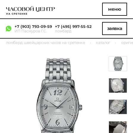
меню
+7 (903) 793-09-59
+7 (495) 997-55-52
заявка
ИП Пасмуров Г.С.
ломбард
ломбард швейцарских часов на сретенке
каталог
ориги