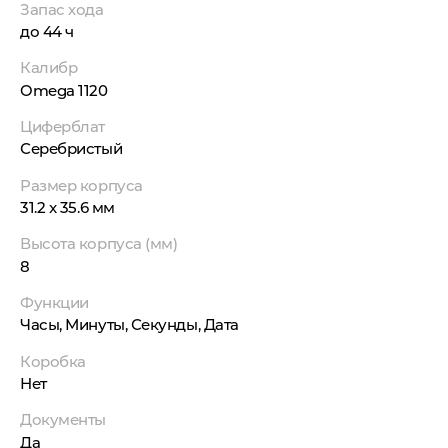
Запас хода
до 44 ч
Калибр
Omega 1120
Циферблат
Серебристый
Размер корпуса
31.2 x 35.6 мм
Высота корпуса (мм)
8
Функции
Часы, Минуты, Секунды, Дата
Коробка
Нет
Документы
Да