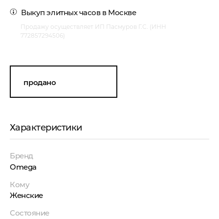
Выкуп элитных часов
в Москве
Продажу осуществляет ИП Пасмуров Г.С. (ИНН
772857294506)
продано
Характеристики
Бренд
Omega
Кому
Женские
Состояние