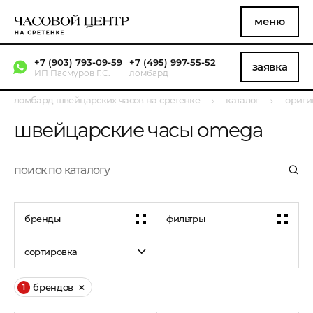
меню
+7 (903) 793-09-59
+7 (495) 997-55-52
заявка
ИП Пасмуров Г.С.
ломбард
ломбард швейцарских часов на сретенке
каталог
ориги
швейцарские часы omega
бренды
фильтры
сортировка
брендов
1