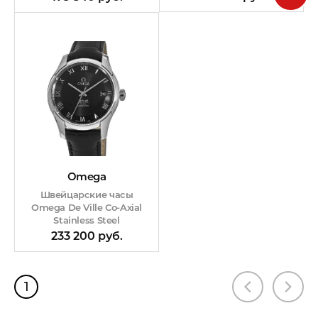
Omega
Швейцарские часы
Omega De Ville Co-Axial
Stainless Steel
431.13.41.21.01.001
233 200 руб.
1