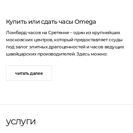
Купить или сдать часы Omega
Ломбард часов на Сретенке – один из крупнейших
московских центров, который предоставляет ссуды
под залог элитных драгоценностей и часов ведущих
швейцарских производителей. Здесь можно:
заложить швейцарские часы и элитные
драгоценности, если срочно нужные финансовые
читать далее
средства, а расставаться с ценными вещами
навсегда не хочется;
продать часы известных производителей
Швейцарии
и быстро получить необходимую сумму
на руки;
купить подлинные швейцарские часы или
эксклюзивные драгоценности по более низким
ценам, чем они предлагаются в
услуги
специализированных салонах.