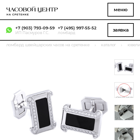
меню
+7 (903) 793-09-59
+7 (495) 997-55-52
заявка
ИП Пасмуров Г.С.
ломбард
ломбард швейцарских часов на сретенке
каталог
ювели