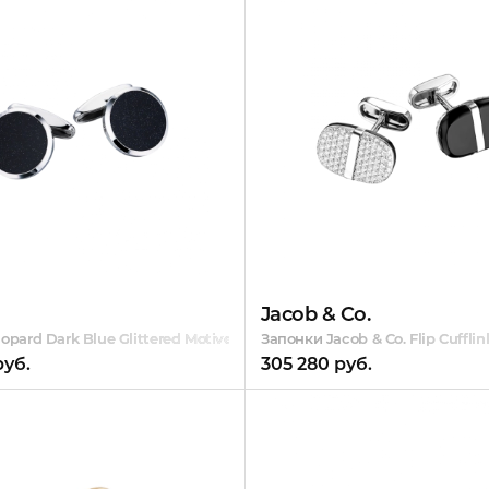
d
Jacob & Co.
pard Dark Blue Glittered Motives
Запонки Jacob & Co. Flip Cuffl
руб.
305 280 руб.