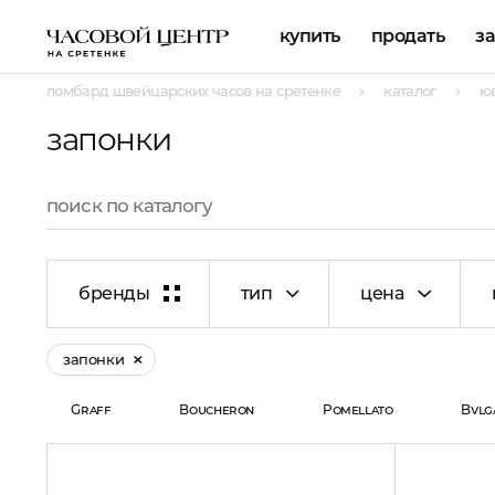
купить
продать
з
ломбард швейцарских часов на сретенке
каталог
ю
запонки
бренды
тип
цена
запонки
Graff
Boucheron
Pomellato
Bvlg