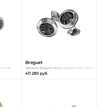
Breguet
a Cross
Запонки Breguet Marine Royale Cuff Links 9905.BB.
411 280 руб.