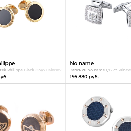
ilippe
No name
ek Philippe Black Onyx Calatrava Yellow Gold
Запонки No name 1,92 ct Princ
руб.
156 880 руб.