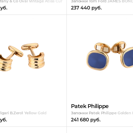
fany & Co Oval Vintage Atlas Cufflinks
Запонки Tom Ford JAMES BON
уб.
237 440 руб.
Patek Philippe
gari B.Zero1 Yellow Gold
Запонки Patek Philippe Golden 
уб.
241 680 руб.