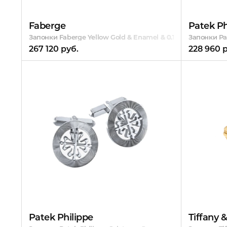
Faberge
Patek Ph
Запонки Faberge Yellow Gold & Enamel & 0.10 ct Diamonds
Запонки Pat
267 120 руб.
228 960 
Patek Philippe
Tiffany 