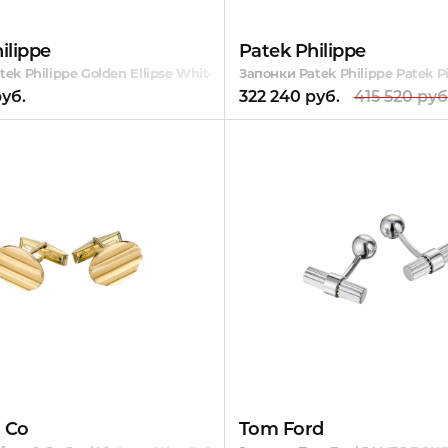
ilippe
Patek Philippe
ek Philippe Golden Ellipse White Gold & Blue Enamel
Запонки Patek Philippe Patek
руб.
322 240 руб.
415 520 руб
& Co
Tom Ford