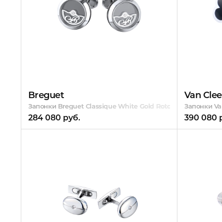
Breguet
Van Clee
Запонки Breguet Classique White Gold Rotor 9907.BB.OX
Запонки Va
284 080 руб.
390 080 