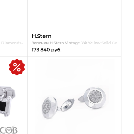
H.Stern
 Diamonds & Yellow Topaz
Запонки H.Stern Vintage 18k Yellow Solid Gold Hands
173 840 руб.