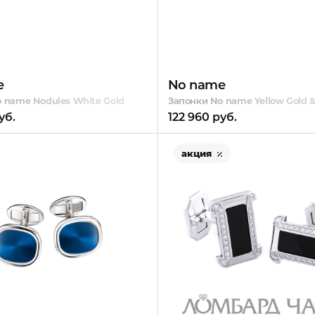
e
No name
te Gold
 name Nodules White Gold
Запонки No name Yellow Gold &
уб.
122 960 руб.
акция