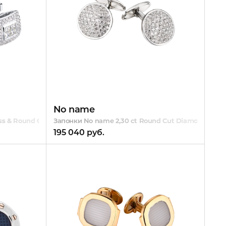
No name
ess & Round Cut Diamonds White Gold
Запонки No name 2,30 ct Round Cut Diamonds & Wh
195 040 руб.