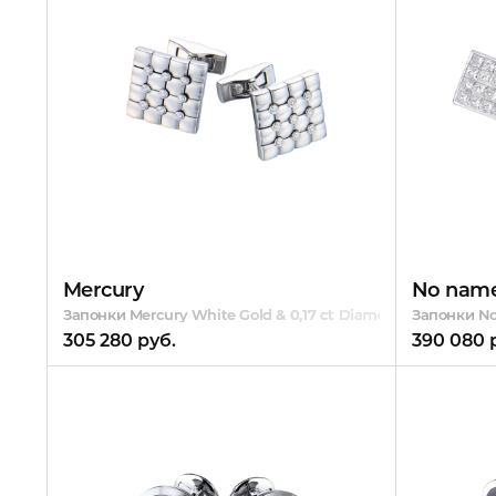
Mercury
No nam
Запонки Mercury White Gold & 0,17 ct Diamonds
Запонки No
305 280 руб.
390 080 