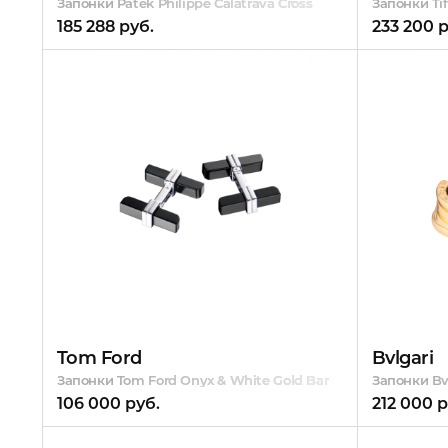
Запонки Patek Philippe Calatrava Cross
Запонки Tif
185 288 руб.
233 200 р
Tom Ford
Bvlgari
Запонки Tom Ford Onyx & White Gold Bar
Запонки Bvl
106 000 руб.
212 000 р