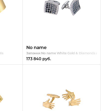
No name
is
Запонки No name White Gold & Diamonds & Black 
173 840 руб.