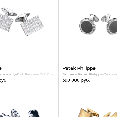
e
Patek Philippe
 name 5,40 ct Princess Cut Diamonds White Gold
Запонки Patek Philippe Calatrav
руб.
390 080 руб.