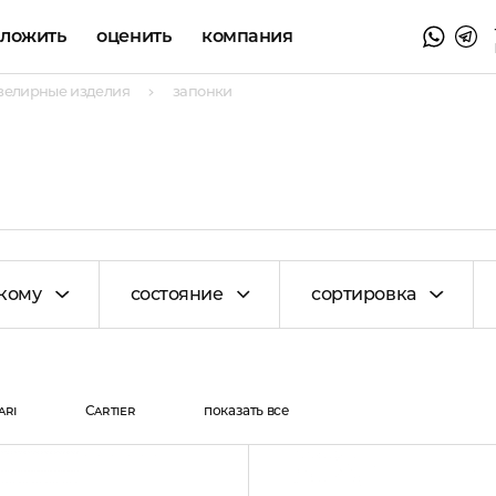
аложить
оценить
компания
велирные изделия
запонки
кому
состояние
сортировка
ari
Cartier
показать все