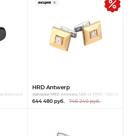
акция
HRD Antwerp
inks Diamond & Onyx
Запонки HRD Antwerp 1.00 ct F/VS1 - 1.00 ct E/VS1 
644 480 руб.
746 240 руб.