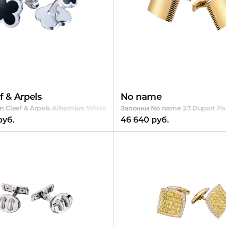
f & Arpels
No name
n Cleef & Arpels Alhambra White Gold & Onyx
Запонки No name J.T.Duport Par
руб.
46 640 руб.