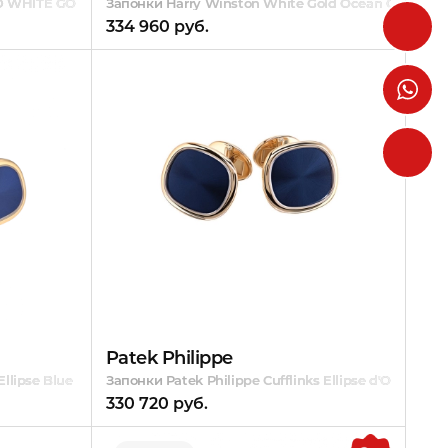
D WHITE GOLD
Запонки Harry Winston White Gold Ocean Cufflinks
334 960 руб.
Patek Philippe
Ellipse Blue Enamel
Запонки Patek Philippe Cufflinks Ellipse d'Or Blue X
330 720 руб.