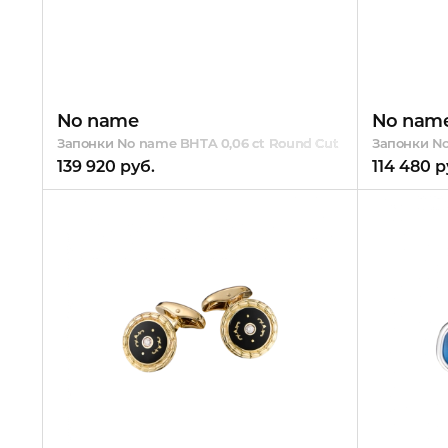
No name
No nam
Запонки No name BHTA 0,06 ct Round Cut Diamonds & Whi
Запонки No
139 920 руб.
114 480 р