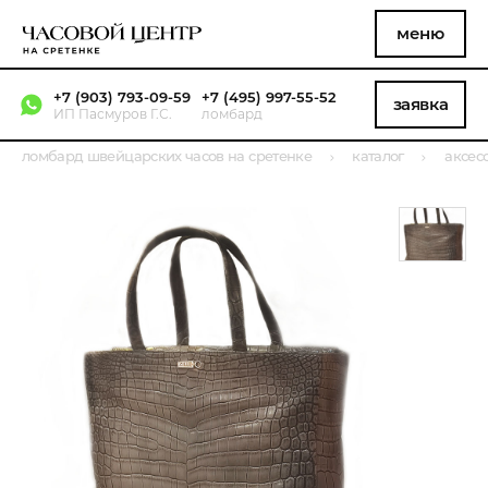
меню
+7 (903) 793-09-59
+7 (495) 997-55-52
заявка
ИП Пасмуров Г.С.
ломбард
ломбард швейцарских часов на сретенке
каталог
аксес