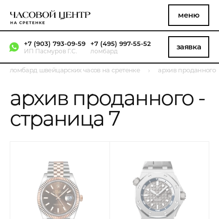
меню
+7 (903) 793-09-59
+7 (495) 997-55-52
заявка
ИП Пасмуров Г.С.
ломбард
ломбард швейцарских часов на сретенке
архив проданного
архив проданного -
страница 7