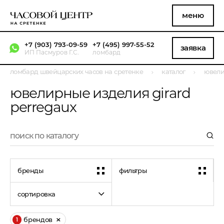
меню
+7 (903) 793-09-59
+7 (495) 997-55-52
заявка
ИП Пасмуров Г.С.
ломбард
ломбард швейцарских часов на сретенке
каталог
ювели
ювелирные изделия girard
perregaux
бренды
фильтры
сортировка
брендов
1