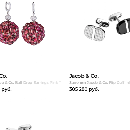
Co.
Jacob & Co.
b & Co. Ball Drop Earrings Pink Tourmaline
Запонки Jacob & Co. Flip Cuffl
 руб.
305 280 руб.