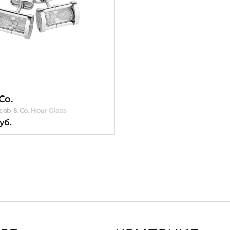
Co.
Earrings
ob & Co. Hour Glass
уб.