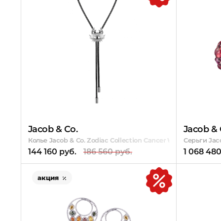
Jacob & Co.
Jacob & 
Колье Jacob & Co. Zodiac Collection Cancer White Gold
Серьги Jaco
144 160 руб.
186 560 руб.
1 068 480
акция