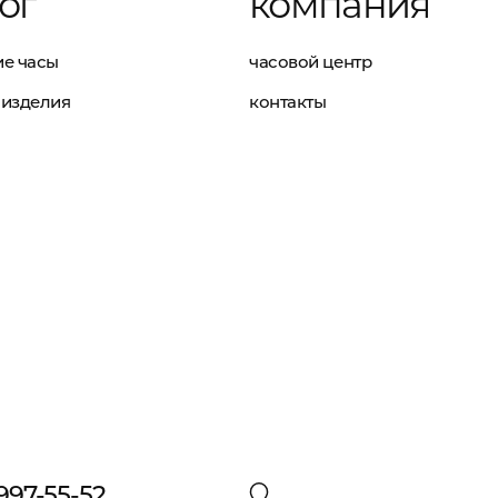
ог
компания
е часы
часовой центр
изделия
контакты
 997-55-52