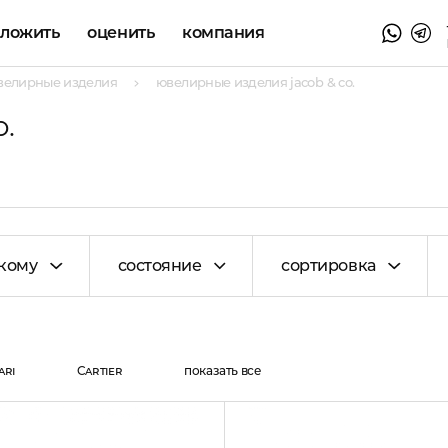
аложить
оценить
компания
велирные изделия
ювелирные изделия jacob & co.
.
кому
состояние
сортировка
ari
Cartier
показать все