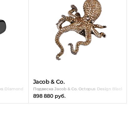
Jacob & Co.
inks Diamond & Onyx
Подвеска Jacob & Co. Octopus Design Black Plated
898 880 руб.