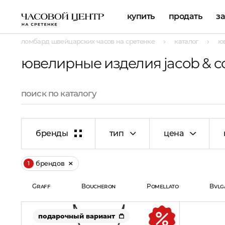
купить
продать
з
ломбард швейцарских часов на сретенке
каталог
ю
ювелирные изделия jacob & co
бренды
тип
цена
брендов
1
Graff
Boucheron
Pomellato
Bvlg
подарочный вариант