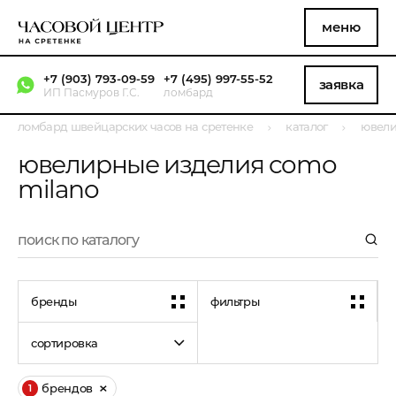
меню
+7 (903) 793-09-59
+7 (495) 997-55-52
заявка
ИП Пасмуров Г.С.
ломбард
ломбард швейцарских часов на сретенке
каталог
ювели
ювелирные изделия como
milano
бренды
фильтры
сортировка
брендов
1