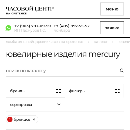
меню
+7 (903) 793-09-59
+7 (495) 997-55-52
заявка
ИП Пасмуров Г.С.
ломбард
ломбард швейцарских часов на сретенке
каталог
ювели
ювелирные изделия mercury
бренды
фильтры
сортировка
брендов
1