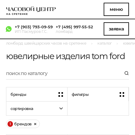
меню
+7 (903) 793-09-59
+7 (495) 997-55-52
заявка
ИП Пасмуров Г.С.
ломбард
ломбард швейцарских часов на сретенке
каталог
ювели
ювелирные изделия tom ford
бренды
фильтры
сортировка
брендов
1