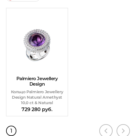
Palmiero Jewellery
Design
Кольцо Palmiero Jewellery
Design Natural Amethyst
10,0 ct & Natural
Diamonds 6,30 ct
729 280 руб.
1