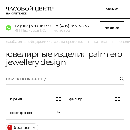
меню
+7 (903) 793-09-59
+7 (495) 997-55-52
заявка
ИП Пасмуров Г.С.
ломбард
ломбард швейцарских часов на сретенке
каталог
ювели
ювелирные изделия palmiero
jewellery design
бренды
фильтры
сортировка
брендов
1