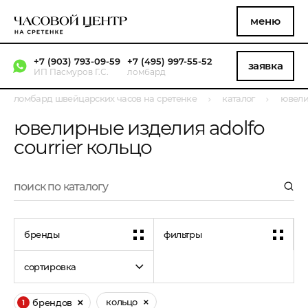
меню
+7 (903) 793-09-59
+7 (495) 997-55-52
заявка
ИП Пасмуров Г.С.
ломбард
ломбард швейцарских часов на сретенке
каталог
ювели
ювелирные изделия adolfo
courrier кольцо
бренды
фильтры
сортировка
кольцо
брендов
1