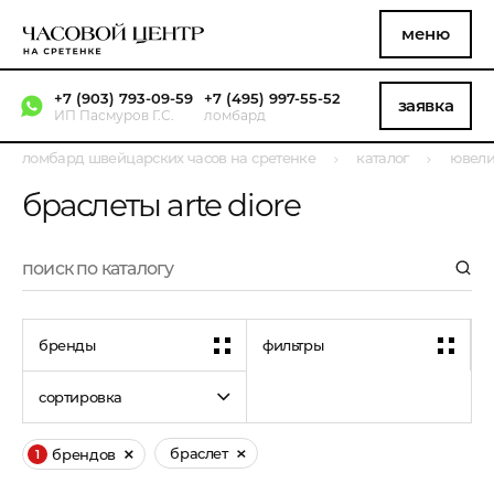
меню
+7 (903) 793-09-59
+7 (495) 997-55-52
заявка
ИП Пасмуров Г.С.
ломбард
ломбард швейцарских часов на сретенке
каталог
ювели
браслеты arte diore
бренды
фильтры
сортировка
браслет
брендов
1