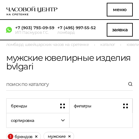
меню
+7 (903) 793-09-59
+7 (495) 997-55-52
заявка
ИП Пасмуров Г.С.
ломбард
ломбард швейцарских часов на сретенке
каталог
ювели
мужские ювелирные изделия
bvlgari
бренды
фильтры
сортировка
мужские
брендов
1