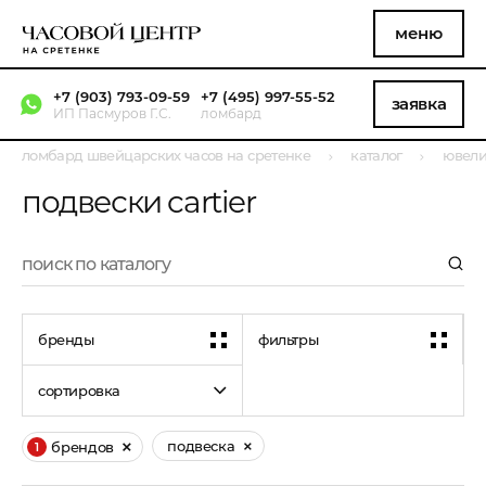
меню
+7 (903) 793-09-59
+7 (495) 997-55-52
заявка
ИП Пасмуров Г.С.
ломбард
ломбард швейцарских часов на сретенке
каталог
ювели
подвески cartier
бренды
фильтры
сортировка
подвеска
брендов
1