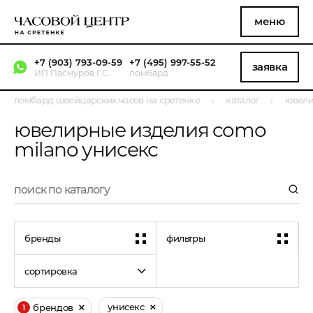
меню
+7 (903) 793-09-59
+7 (495) 997-55-52
заявка
ИП Пасмуров Г.С.
ломбард
ломбард швейцарских часов на сретенке
каталог
ювели
ювелирные изделия como
milano унисекс
бренды
фильтры
сортировка
унисекс
брендов
1