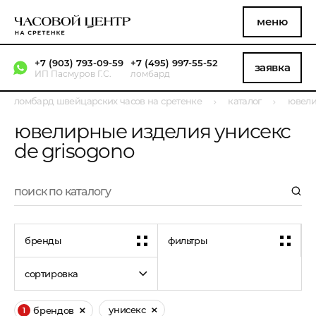
меню
+7 (903) 793-09-59
+7 (495) 997-55-52
заявка
ИП Пасмуров Г.С.
ломбард
ломбард швейцарских часов на сретенке
каталог
ювели
ювелирные изделия унисекс
de grisogono
бренды
фильтры
сортировка
унисекс
брендов
1