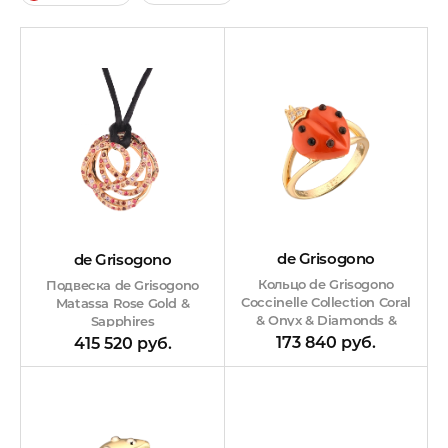
de Grisogono
de Grisogono
Кольцо de Grisogono
Подвеска de Grisogono
Coccinelle Collection Coral
Matassa Rose Gold &
& Onyx & Diamonds &
Sapphires
Yellow Gold Ring
173 840 руб.
415 520 руб.