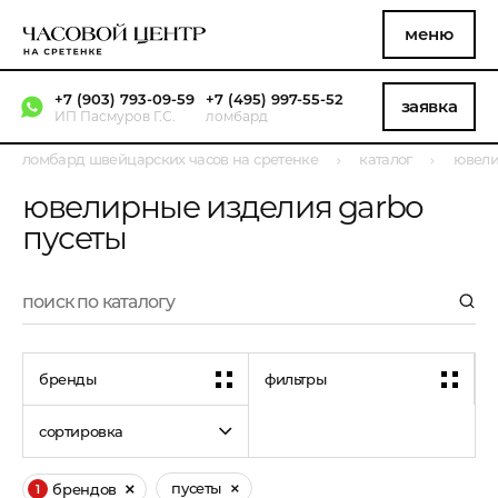
меню
+7 (903) 793-09-59
+7 (495) 997-55-52
заявка
ИП Пасмуров Г.С.
ломбард
ломбард швейцарских часов на сретенке
каталог
ювели
ювелирные изделия garbo
пусеты
бренды
фильтры
сортировка
пусеты
брендов
1