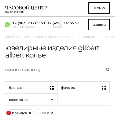
меню
+7 (903) 793-09-59
+7 (495) 997-55-52
заявка
ИП Пасмуров Г.С.
ломбард
ломбард швейцарских часов на сретенке
каталог
ювели
ювелирные изделия gilbert
albert колье
бренды
фильтры
сортировка
колье
брендов
1