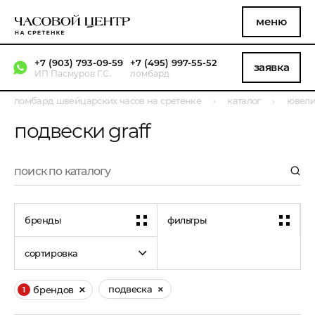
меню
+7 (903) 793-09-59
+7 (495) 997-55-52
заявка
ИП Пасмуров Г.С.
ломбард
ломбард швейцарских часов на сретенке
каталог
ювели
подвески graff
бренды
фильтры
сортировка
подвеска
брендов
1