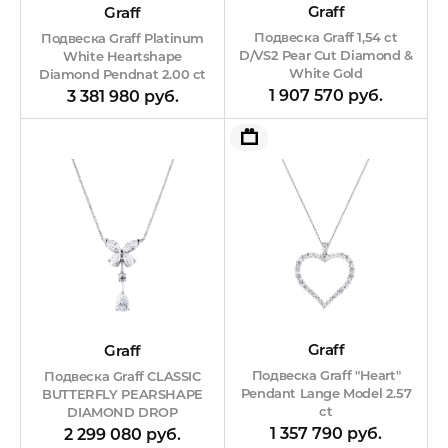
Graff
Graff
Подвеска Graff 1,54 сt
Подвеска Graff Platinum
D/VS2 Pear Cut Diamond &
White Heartshape
White Gold
Diamond Pendnat 2.00 сt
F/VS1
1 907 570 руб.
3 381 980 руб.
Graff
Graff
Подвеска Graff "Heart"
Подвеска Graff CLASSIC
Pendant Lange Model 2.57
BUTTERFLY PEARSHAPE
ct
DIAMOND DROP
PENDANT
1 357 790 руб.
2 299 080 руб.