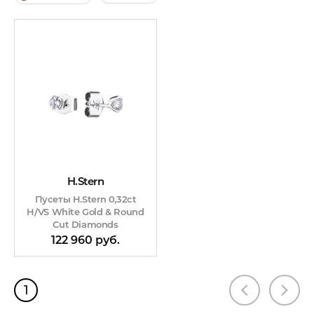
H.Stern
Пусеты H.Stern 0,32ct
H/VS White Gold & Round
Cut Diamonds
122 960 руб.
1