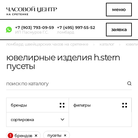
меню
+7 (903) 793-09-59
+7 (495) 997-55-52
заявка
ИП Пасмуров Г.С.
ломбард
ломбард швейцарских часов на сретенке
каталог
ювели
ювелирные изделия h.stern
пусеты
бренды
фильтры
сортировка
пусеты
брендов
1