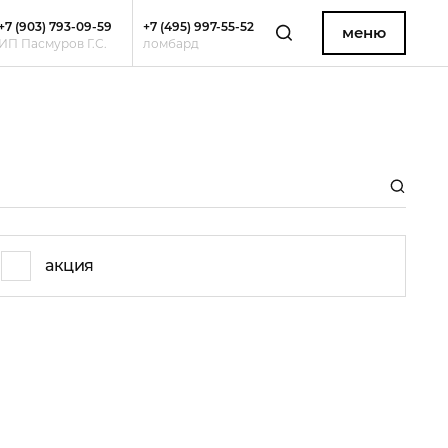
+7 (903) 793-09-59
+7 (495) 997-55-52
меню
ИП Пасмуров Г.С.
ломбард
акция