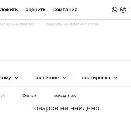
аложить
оценить
компания
велирные изделия
ювелирные изделия hermes
кому
состояние
сортировка
ari
Cartier
показать все
товаров не найдено