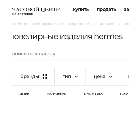
купить
продать
з
ломбард швейцарских часов на сретенке
каталог
ю
ювелирные изделия hermes
бренды
тип
цена
Graff
Boucheron
Pomellato
Bvlg