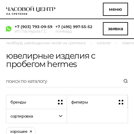
меню
+7 (903) 793-09-59
+7 (495) 997-55-52
заявка
ИП Пасмуров Г.С.
ломбард
ломбард швейцарских часов на сретенке
каталог
ювели
ювелирные изделия с
пробегом hermes
бренды
фильтры
сортировка
хорошее