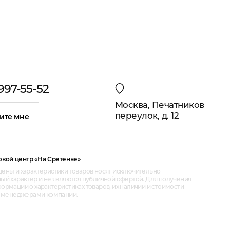
 997-55-52
Москва, Печатников
переулок, д. 12
ите мне
овой центр «На Сретенке»
ены и характеристики товаров носят исключительно
ый характер и не являются публичной офертой. Для получения
рмации о характеристиках товаров, их наличии и стоимости
с менеджерами компании.