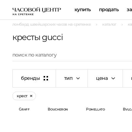
купить
продать
з
ломбард швейцарских часов на сретенке
каталог
ю
кресты gucci
бренды
тип
цена
крест
Graff
Boucheron
Pomellato
Bvlg