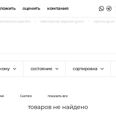
аложить
оценить
компания
велирные изделия
ювелирные изделия gucci
кресты gucci
кому
состояние
сортировка
ari
Cartier
показать все
товаров не найдено