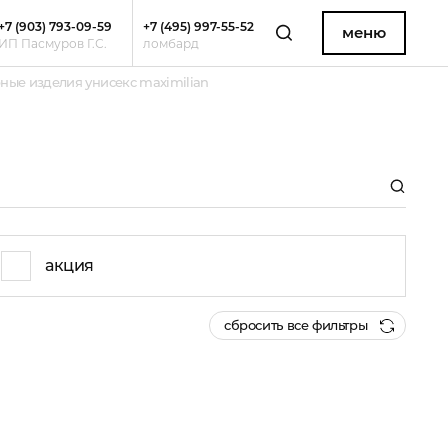
+7 (903) 793-09-59
+7 (495) 997-55-52
меню
ИП Пасмуров Г.С.
ломбард
ные изделия унисекс maximilian
акция
сбросить все фильтры