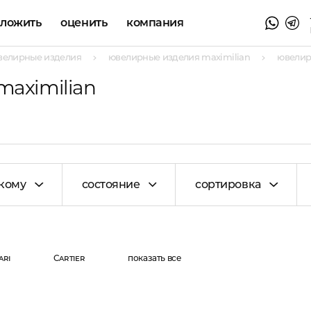
аложить
оценить
компания
велирные изделия
ювелирные изделия maximilian
ювелир
maximilian
кому
состояние
сортировка
ari
Cartier
показать все