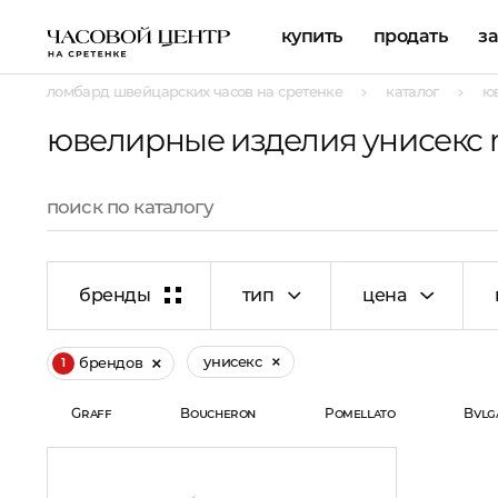
купить
продать
з
ломбард швейцарских часов на сретенке
каталог
ю
ювелирные изделия унисекс 
бренды
тип
цена
унисекс
брендов
1
Graff
Boucheron
Pomellato
Bvlg