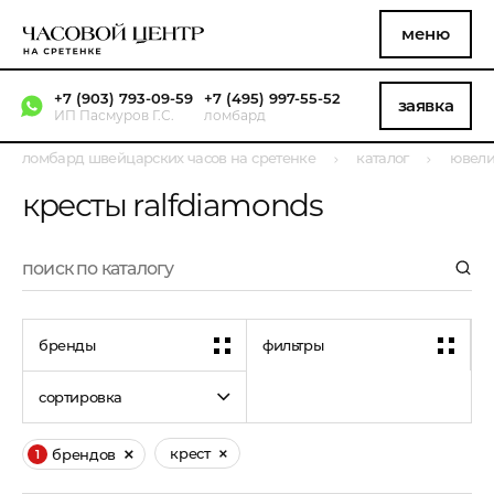
меню
+7 (903) 793-09-59
+7 (495) 997-55-52
заявка
ИП Пасмуров Г.С.
ломбард
ломбард швейцарских часов на сретенке
каталог
ювели
кресты ralfdiamonds
бренды
фильтры
сортировка
крест
брендов
1