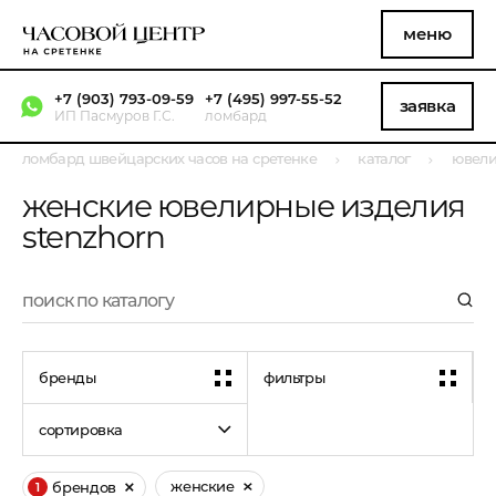
меню
+7 (903) 793-09-59
+7 (495) 997-55-52
заявка
ИП Пасмуров Г.С.
ломбард
ломбард швейцарских часов на сретенке
каталог
ювели
женские ювелирные изделия
stenzhorn
бренды
фильтры
сортировка
женские
брендов
1