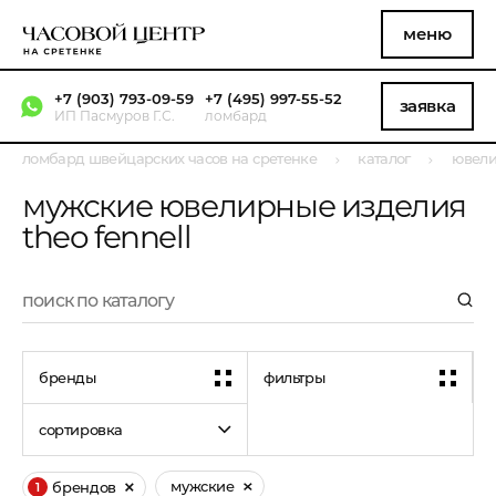
меню
+7 (903) 793-09-59
+7 (495) 997-55-52
заявка
ИП Пасмуров Г.С.
ломбард
ломбард швейцарских часов на сретенке
каталог
ювели
мужские ювелирные изделия
theo fennell
бренды
фильтры
сортировка
мужские
брендов
1